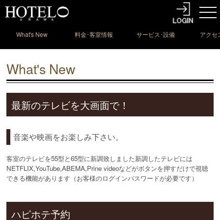
What's New
料金･客室情報
サービス･設備
アクセ
情報
What's New
最新のテレビを大画面で！
音楽や映画をお楽しみ下さい。
客室のテレビを55型と65型に新調致しました新調したテレビには
NETFLIX,YouTube,ABEMA,Prine videoなどがボタンを押すだけで視聴
できる機能があります（お客様のログインパスワードが必要です）
ハピホテ予約