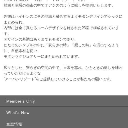
雑踏と喧騒の都市の中でオアシスのように癒しを提供いたします。
外観はハイセンスにその地域と融合するようモダンデザインでシックに
まとめられ、
内部には全て異なるルームデザインを施された23室で構成されていま
す。
デザインの基調はあくまでもモダンであり、
ただそのシンプルの中に「安らぎの時」「癒しの時」を演出するよう
に、自然素材を使い、
モダンラグジュアリーにまとめられています。
広々とした、安らぎの空間の中で、日常を忘れ、ひとときの癒しを味わ
っていただけるような
”アーバンリゾート”をご提供していけることが私たちの願いです。
Member's Only
What's New
空室情報