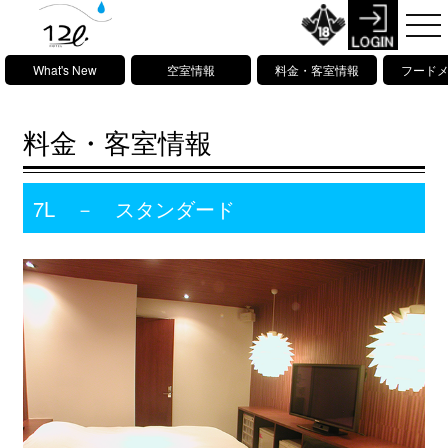
What's New
空室情報
料金・客室情報
フード
料金・客室情報
7L － スタンダード