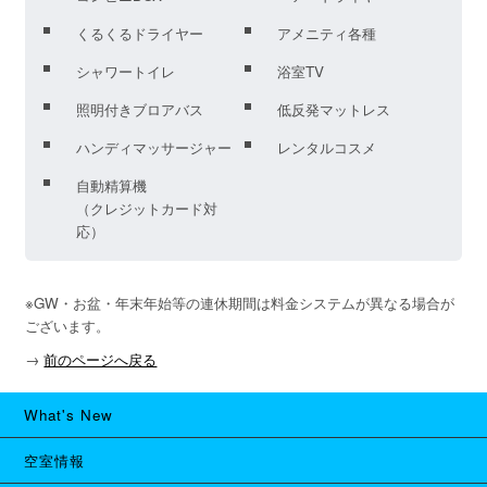
くるくるドライヤー
アメニティ各種
シャワートイレ
浴室TV
照明付きブロアバス
低反発マットレス
ハンディマッサージャー
レンタルコスメ
自動精算機
（クレジットカード対
応）
※GW・お盆・年末年始等の連休期間は料金システムが異なる場合が
ございます。
→
前のページへ戻る
What's New
空室情報