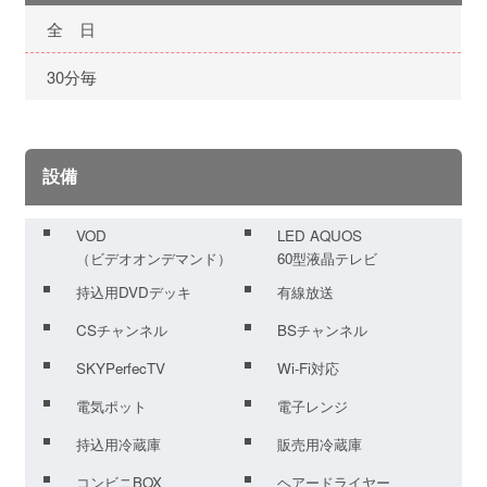
全 日
30分毎
設備
VOD
LED AQUOS
（ビデオオンデマンド）
60型液晶テレビ
持込用DVDデッキ
有線放送
CSチャンネル
BSチャンネル
SKYPerfecTV
Wi-Fi対応
電気ポット
電子レンジ
持込用冷蔵庫
販売用冷蔵庫
コンビニBOX
ヘアードライヤー