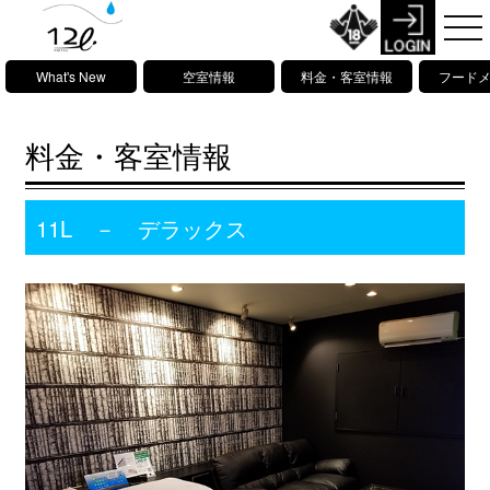
What's New
空室情報
料金・客室情報
フード
料金・客室情報
11L － デラックス