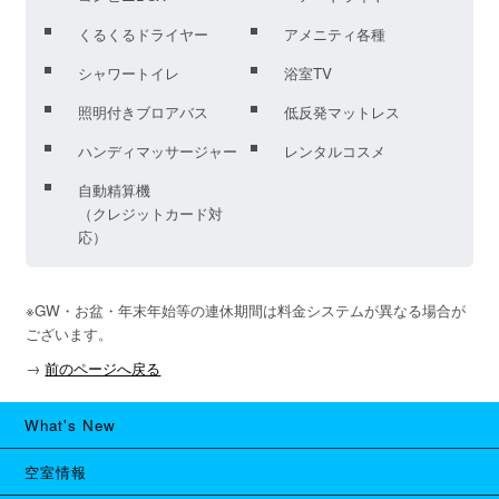
くるくるドライヤー
アメニティ各種
シャワートイレ
浴室TV
照明付きブロアバス
低反発マットレス
ハンディマッサージャー
レンタルコスメ
自動精算機
（クレジットカード対
応）
※GW・お盆・年末年始等の連休期間は料金システムが異なる場合が
ございます。
→
前のページへ戻る
What's New
空室情報