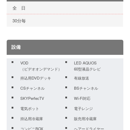
全 日
30分毎
設備
VOD
LED AQUOS
（ビデオオンデマンド）
60型液晶テレビ
持込用DVDデッキ
有線放送
CSチャンネル
BSチャンネル
SKYPerfecTV
Wi-Fi対応
電気ポット
電子レンジ
持込用冷蔵庫
販売用冷蔵庫
コンビニBOX
ヘアードライヤー