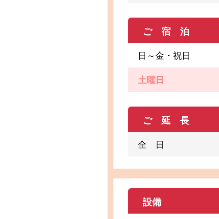
ご 宿 泊
日～金・祝日
土曜日
ご 延 長
全 日
設備