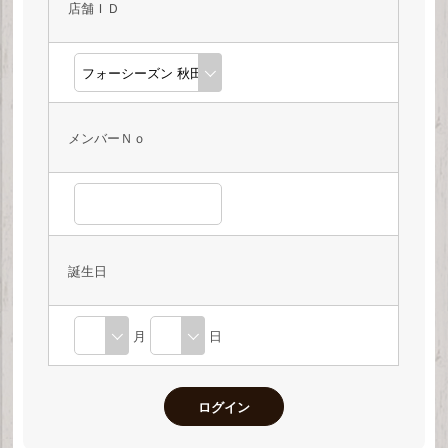
店舗ＩＤ
メンバーＮｏ
誕生日
月
日