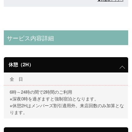
サービス内容詳細
休憩（2H）
全 日
6時～24時の間で2時間のご利用
※深夜0時を過ぎますと強制宿泊となります。
※休憩2Hはメンバーズ割引適用外。来店回数のみ加算とな
ります。