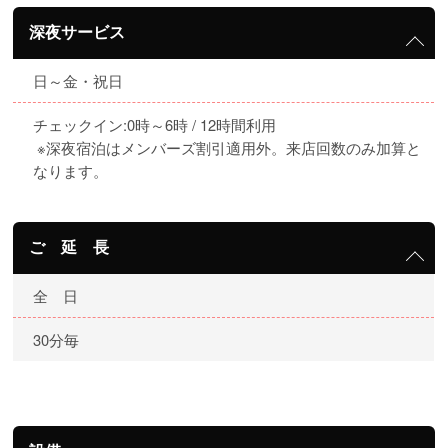
深夜サービス
日～金・祝日
チェックイン:0時～6時 / 12時間利用
※深夜宿泊はメンバーズ割引適用外。来店回数のみ加算と
なります。
ご 延 長
全 日
30分毎