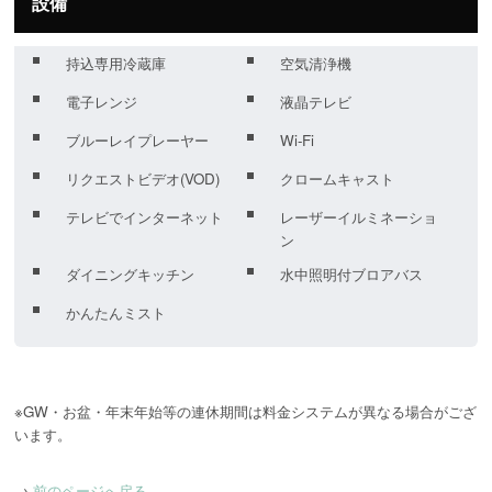
設備
持込専用冷蔵庫
空気清浄機
電子レンジ
液晶テレビ
ブルーレイプレーヤー
Wi-Fi
リクエストビデオ(VOD)
クロームキャスト
テレビでインターネット
レーザーイルミネーショ
ン
ダイニングキッチン
水中照明付ブロアバス
かんたんミスト
※GW・お盆・年末年始等の連休期間は料金システムが異なる場合がござ
→
前のページへ戻る