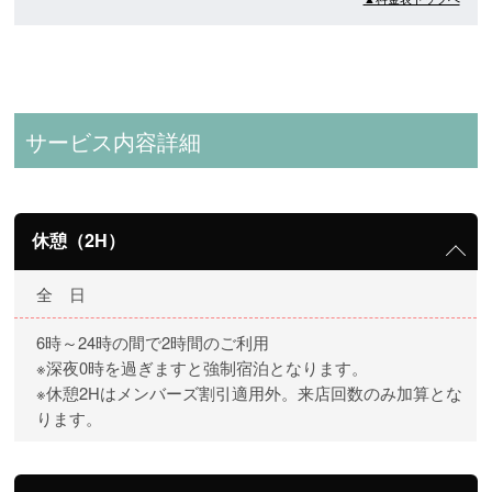
サービス内容詳細
休憩（2H）
全 日
6時～24時の間で2時間のご利用
※深夜0時を過ぎますと強制宿泊となります。
※休憩2Hはメンバーズ割引適用外。来店回数のみ加算とな
ります。