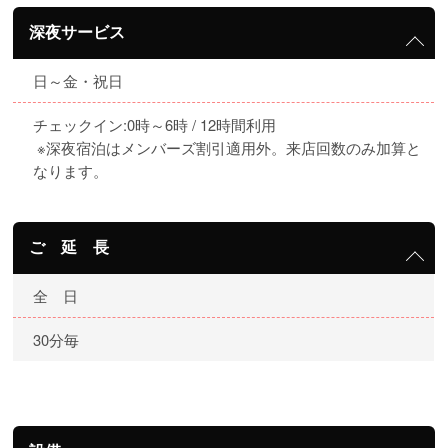
深夜サービス
日～金・祝日
チェックイン:0時～6時 / 12時間利用
※深夜宿泊はメンバーズ割引適用外。来店回数のみ加算と
なります。
ご 延 長
全 日
30分毎