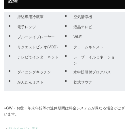
設備
持込専用冷蔵庫
空気清浄機
電子レンジ
液晶テレビ
ブルーレイプレーヤー
Wi-Fi
リクエストビデオ(VOD)
クロームキャスト
テレビでインターネット
レーザーイルミネーショ
ン
ダイニングキッチン
水中照明付ブロアバス
かんたんミスト
乾式サウナ
※GW・お盆・年末年始等の連休期間は料金システムが異なる場合がござ
→
前のページへ戻る