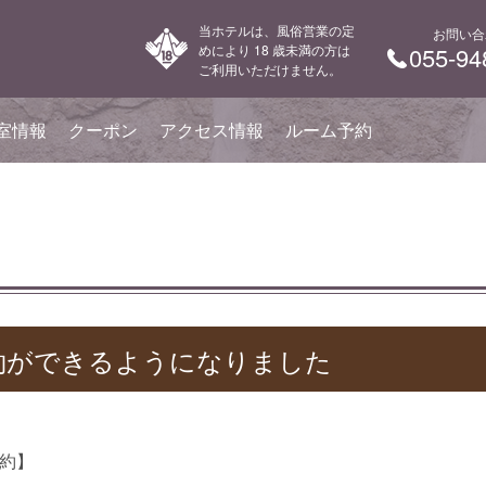
当ホテルは、風俗営業の定
お問い合
めにより 18 歳未満の方は
055-94
ご利用いただけません。
室情報
クーポン
アクセス情報
ルーム予約
約ができるようになりました
予約】