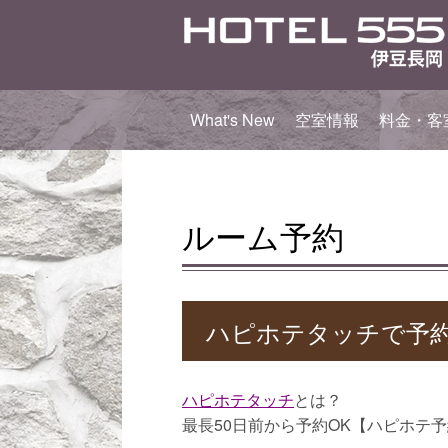
What's New
空室情報
料金・客
ルーム予約
ハピホテタッチで予
ハピホテタッチ
とは？
最長50日前から予約OK【ハピホテ