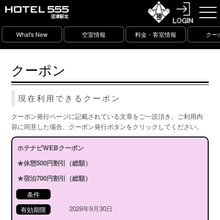
What's New
空室情報
料金・客室情報
クー
クーポン
現在利用できるクーポン
クーポン発行ページに記載されている文章をご一読頂き、ご利用内
容に同意した場合、クーポン発行ボタンをクリックしてください。
ホテナビWEBクーポン
★休憩500円割引（総額）
★宿泊700円割引（総額）
条件
2026年9月30日
有効期限