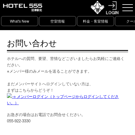
What's New
空室情報
料金・客室情報
クー
お問い合わせ
ホテルへの質問、要望、苦情などございましたらお気軽にご連絡く
ださい。
※メンバー様のみメールを送ることができます。
まだメンバーサイトへログインしていない方は、
まずはこちらからどうぞ！
メンバーログイン（トップページからログインしてくださ
い。）
お急ぎの場合はお電話でお問合せください。
055-922-3330