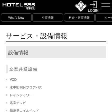
What's New
空室情報
料金・客室情報
クー
サービス・設備情報
設備情報
全室共通設備
VOD
水中照明付ブロアバス
レインシャワー
浴室テレビ
低反発コイルベッド