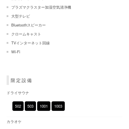
プラズマクラスター加湿空気清浄機
大型テレビ
Bluetoothスピーカー
クロームキャスト
TVインターネット回線
Wi-Fi
?※Wii・PS2レンタル中!ご希望のお客様はフロントまで
限定設備
ドライサウナ
502
503
1001
1003
カラオケ