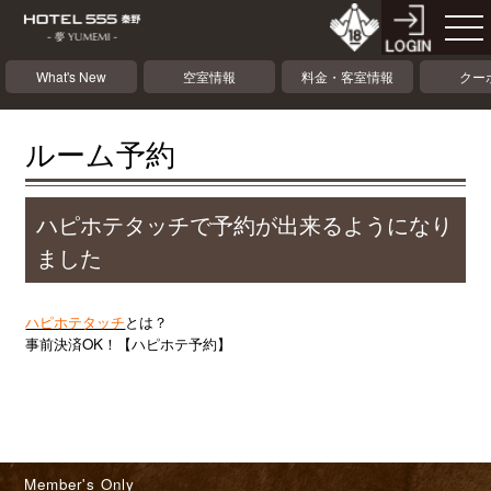
What's New
空室情報
料金・客室情報
クー
ルーム予約
ハピホテタッチで予約が出来るようになり
ました
ハピホテタッチ
とは？
事前決済OK！【ハピホテ予約】
Member's Only