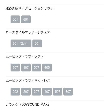
遠赤外線リラグゼーションサウナ
501
601
ロースタイルマッサージチェア
601（2台）
501
ムービング・ラブ・ソファ
307
407
507
605
ムービング・ラブ・マットレス
202
207
307
407
507
607
カラオケ（JOYSOUND MAX）