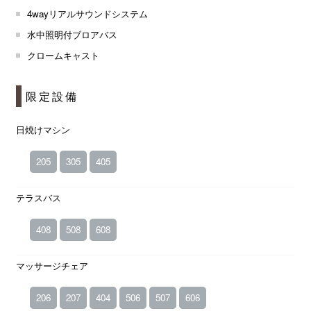
4wayリアルサウンドシステム
水中照明付ブロアバス
クロームキャスト
限定設備
日焼けマシン
205
305
405
テラスバス
408
508
608
マッサージチェア
206
207
404
506
507
606