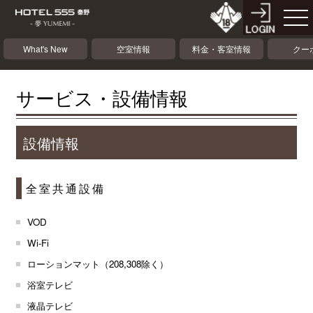
What's New
空室情報
料金・客室情報
クー
サービス・設備情報
設備情報
全室共通設備
VOD
Wi-Fi
ローションマット（208,308除く）
浴室テレビ
液晶テレビ