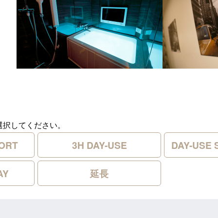
選択してください。
HORT
3H DAY-USE
DAY-USE 
AY
延長