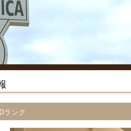
報
 Dランク