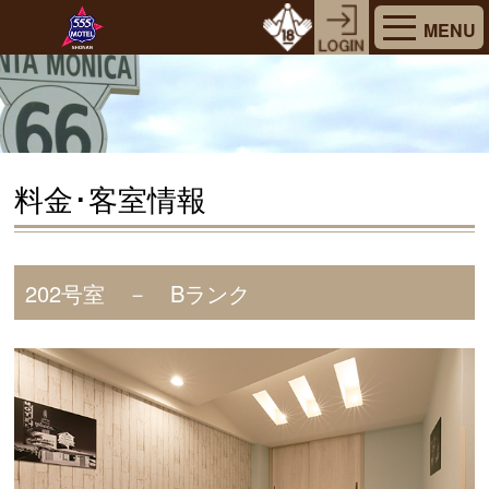
MENU
料金･客室情報
202号室 － Bランク