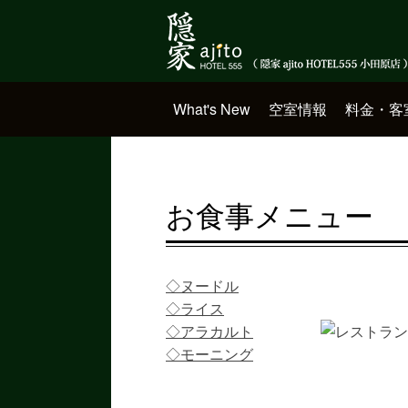
What's New
空室情報
料金・客
お食事メニュー
◇ヌードル
◇ライス
◇アラカルト
◇モーニング