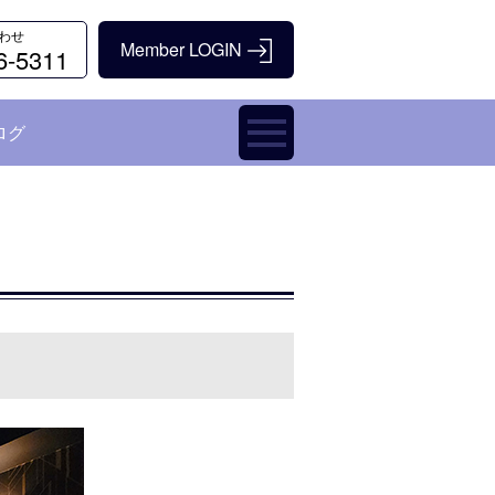
わせ
6-5311
ログ