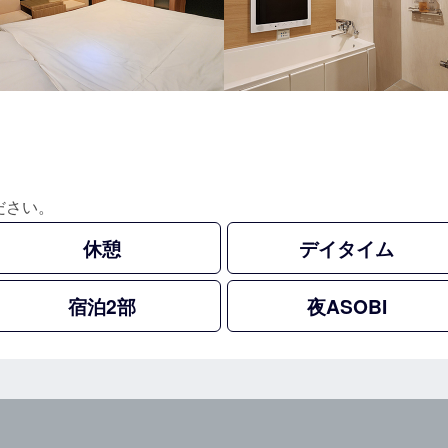
ださい。
休憩
デイタイム
宿泊2部
夜ASOBI