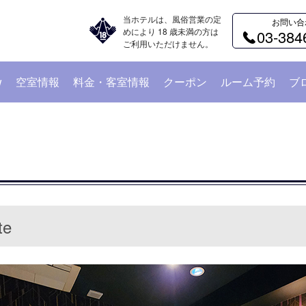
当ホテルは、風俗営業の定
お問い合
めにより 18 歳未満の方は
03-384
ご利用いただけません。
w
空室情報
料金・客室情報
クーポン
ルーム予約
ブ
te