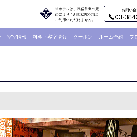
当ホテルは、風俗営業の定
お問い合
めにより 18 歳未満の方は
03-384
ご利用いただけません。
w
空室情報
料金・客室情報
クーポン
ルーム予約
ブ