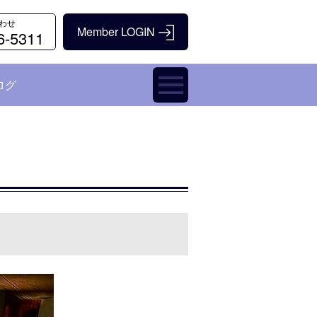
わせ
6-5311
ログ