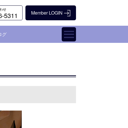
わせ
6-5311
ログ