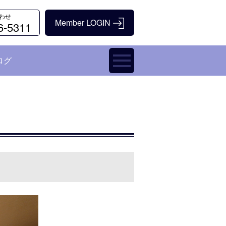
わせ
6-5311
ログ