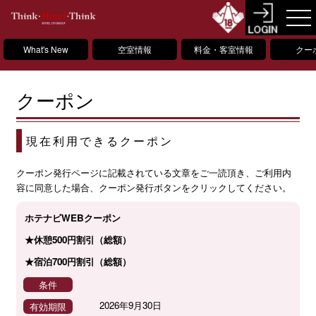
What's New
空室情報
料金・客室情報
クー
クーポン
現在利用できるクーポン
クーポン発行ページに記載されている文章をご一読頂き、ご利用内
容に同意した場合、クーポン発行ボタンをクリックしてください。
ホテナビWEBクーポン
★休憩500円割引（総額）
★宿泊700円割引（総額）
条件
2026年9月30日
有効期限