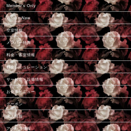
Member's Only
What's New
空室情報
メンバー特典
料金・客室情報
料金シミュレーション
サービス・設備情報
お食事メニュー
クーポン
求人情報
アクセス情報