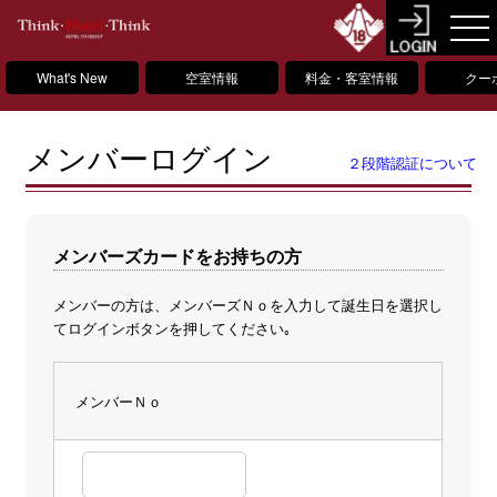
What's New
空室情報
料金・客室情報
クー
メンバーログイン
２段階認証について
メンバーズカードをお持ちの方
メンバーの方は、メンバーズＮｏを入力して誕生日を選択し
てログインボタンを押してください｡
メンバーＮｏ