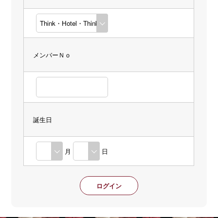
メンバーＮｏ
誕生日
月
日