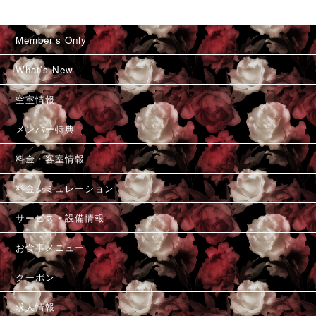
Member's Only
What's New
空室情報
メンバー特典
料金・客室情報
料金シミュレーション
サービス・設備情報
お食事メニュー
クーポン
求人情報