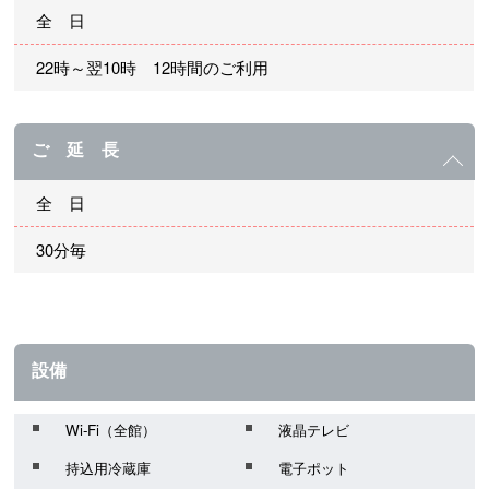
全 日
22時～翌10時 12時間のご利用
ご 延 長
全 日
30分毎
設備
Wi-Fi（全館）
液晶テレビ
持込用冷蔵庫
電子ポット