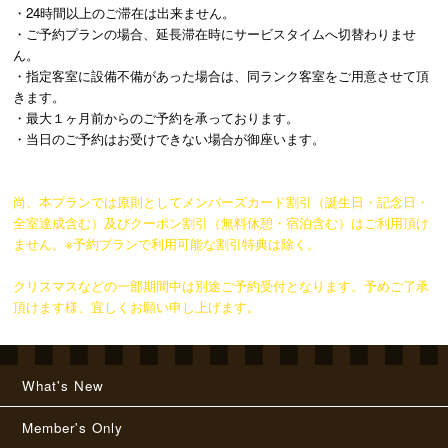
・24時間以上のご滞在は出来ません。
・ご予約プランの場合、延長滞在時にサービスタイムへ切替わりませ
ん。
・指定客室に設備不備があった場合は、同ランク客室をご用意させて頂
きます。
・最大１ヶ月前からのご予約を承っております。
・当日のご予約はお受けできない場合が御座います。
尚、本プランでは原則としてメンバーズカード割引（誕生日・記念日・
全室達成含む）及びクーポン割引（無料休憩・宿泊含む）はご利用頂け
ません。※予約プランで利用可能な割引特典は除く。
クリスマスなどの一部期間中は別途ご予約受付となります。予めご了承
頂けます様、宜しくお願い申し上げます。
What's New
Member's Only