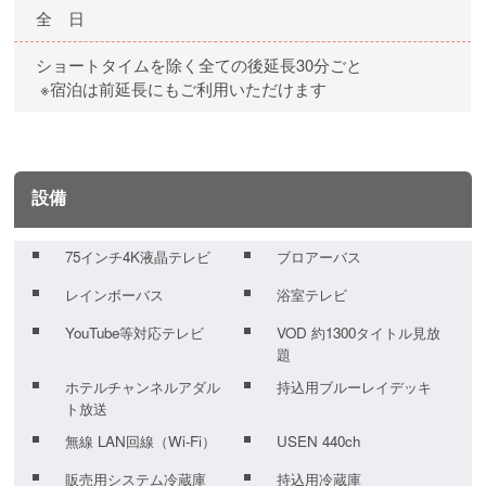
全 日
ショートタイムを除く全ての後延長30分ごと
※宿泊は前延長にもご利用いただけます
設備
75インチ4K液晶テレビ
ブロアーバス
レインボーバス
浴室テレビ
YouTube等対応テレビ
VOD 約1300タイトル見放
題
ホテルチャンネルアダル
持込用ブルーレイデッキ
ト放送
無線 LAN回線（Wi-Fi）
USEN 440ch
販売用システム冷蔵庫
持込用冷蔵庫