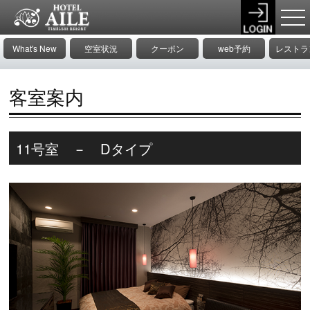
What's New
空室状況
クーポン
web予約
レストラ
ニュ
客室案内
11号室 － Dタイプ