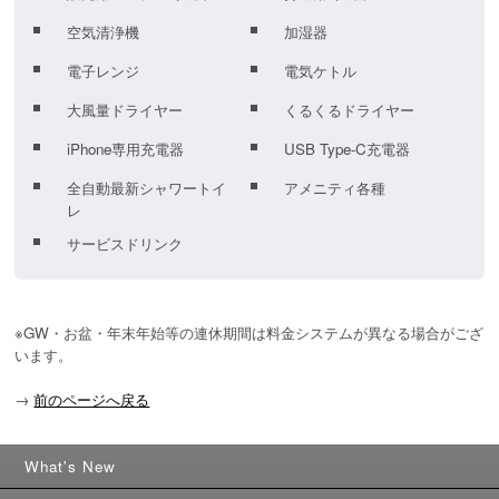
空気清浄機
加湿器
電子レンジ
電気ケトル
大風量ドライヤー
くるくるドライヤー
iPhone専用充電器
USB Type-C充電器
全自動最新シャワートイ
アメニティ各種
レ
サービスドリンク
※GW・お盆・年末年始等の連休期間は料金システムが異なる場合がござ
います。
→
前のページへ戻る
What's New