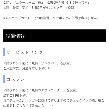
２階レギュラールーム 宿泊 6,980円が５,９８０円!!(税別）
３階 特室 宿泊 8,480円が６,９８０円!!（税別）
※メンバーズカード、その他割引、クーポンとの併用は出来ません。
設備情報
サービスドリンク
２階フロント前に『無料ドリンクバー』を設置。
ご入室前に、お立ち寄り下さい♪
コスプレ
２階フロント前に『無料コスプレコーナー』を設置。
是非ご利用下さい！
コスチュームがハンガーに掛けて有りますのでチェックインの際、彼女
に変身してもらえば最高かも・・・