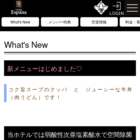
What's New
メンバー特典
空室情報
料金・
What's New
新メニューはじめました♡
コク旨スープのクッパ と ジューシーな牛丼
（肉うどん）です！
当ホテルでは弱酸性次亜塩素酸水で空間除菌