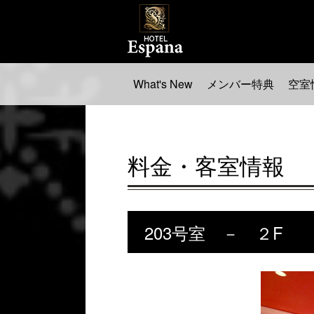
What's New
メンバー特典
空室
料金・客室情報
203号室 － ２F