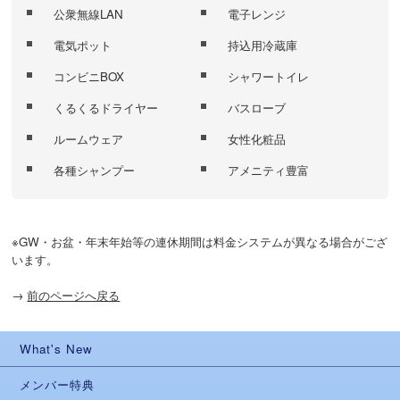
公衆無線LAN
電子レンジ
電気ポット
持込用冷蔵庫
コンビニBOX
シャワートイレ
くるくるドライヤー
バスローブ
ルームウェア
女性化粧品
各種シャンプー
アメニティ豊富
※GW・お盆・年末年始等の連休期間は料金システムが異なる場合がござ
います。
→
前のページへ戻る
What's New
メンバー特典