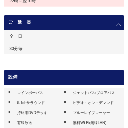
22時～翌10時
ご 延 長
全 日
30分毎
設備
レインボーバス
ジェットバス/ブロアバス
5.1chサラウンド
ビデオ・オン・デマンド
持込用DVDデッキ
ブルーレイプレーヤー
有線放送
無料Wi-Fi(無線LAN)