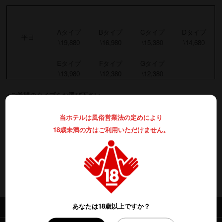
Aタイプ
Bタイプ
Cタイプ
Dタイプ
平日
\19,880
\16,980
\15,380
\14,680
Eタイプ
Fタイプ
Gタイプ
\13,980
\12,380
\12,380
※ご希望のタイプをお選び下さい。
※ご予約のお時間から約30分を過ぎてもご来店頂けなかった場合には、
申し訳御座いませんがキャンセル扱いとさせて頂きます。
当ホテルは風俗営業法の定めにより
尚、ご一報頂ければご予約のお時間をご延長させて頂きますので、
18歳未満の方はご利用いただけません。
その際はお気軽にお電話下さい。
※お部屋の料金は変更される場合もございます。何卒ご了承下さい。
あなたは18歳以上ですか？
What's New