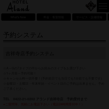
What's New
料金・客室情報
サービス・設備情報
予約システム
吉祥寺店予約システム
☆A～Gの7タイプの中からお好みのタイプをお選び下さい
☆1ヶ月前～予約可能！
☆キャンセル料一切不要！(予約前日でも当日でも1分前でも不要です)
☆金曜日・土曜日・年末年始・イベント日のご予約は出来ません。予め
ご了承ください。
TEL 0422-21-0202 アランド吉祥寺店 予約受付まで
※ご質問等、気軽にお電話下さい（電話24時間受付中！）