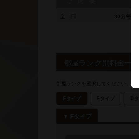
ご 延 長
全 日
30分毎
部屋ランク別料金一
部屋ランクを選択してください。
Fタイプ
Eタイプ
D
Fタイプ