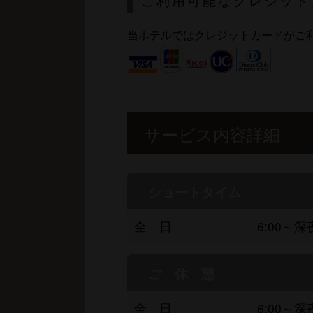
ご利用可能なクレジット
当ホテルではクレジットカードがご
サービス内容詳細
ショートタイム
全 日
6:00～深
ご 休 憩
全 日
6:00～