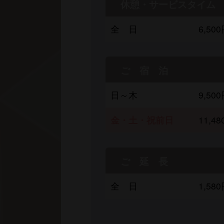
休憩・サービスタイム
全 日
6,5
ご 宿 泊
日～木
9,5
金・土・祝前日
11,
ご 延 長
全 日
1,5