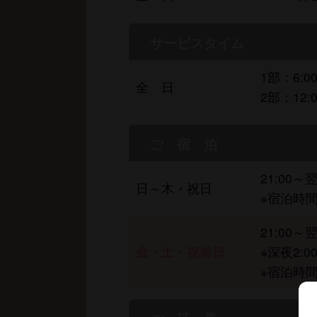
サービスタイム
1部：6:00
全 日
2部：12:0
ご 宿 泊
21:00～
日～木・祝日
※宿泊時
21:00～
金・土・祝前日
※深夜2:
※宿泊時