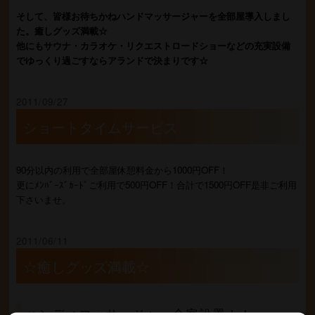
そして、皆様お待ちかねハンドマッサージャーを全部屋導入しまし
た。癒しグッズ満載☆
他にもサウナ・カラオケ・リクエストロードショーなどの充実設備
でゆっくり過ごすならアランドで決まりです☆
2011/09/27
ショートタイムサービス
90分以内の利用で全部屋休憩料金から1000円OFF！
更にﾒﾝﾊﾞｰｽﾞｶｰﾄﾞご利用で500円OFF！合計で1500円OFF是非ご利用
下さいませ。
2011/06/11
☆癒しグッズ満載☆
ハンディマッサージャー全室設置！！