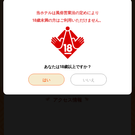
当ホテルは風俗営業法の定めにより
ハンドマッサージャー
お待たせ致しました(^o^)お客様ご要望により
を全室に設置！！
18歳未満の方はご利用いただけません。
他にも全部屋スチームorドライサウナつきや一部
マッサージチェアー設置、足爽快シート、低反発枕等、癒しグッズ
満載です☆
また、西船橋エリアで全日サービスタイムを実施してるのはアラン
ドだけです！
是非お越しくださいませm(__)m
あなたは18歳以上ですか？
もっと見る
はい
いいえ
アクセス情報