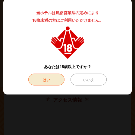
当ホテルは風俗営業法の定めにより
ハンドマッサージャー
お待たせ致しました(^o^)お客様ご要望により
を全室に設置！！
18歳未満の方はご利用いただけません。
他にも全部屋スチームorドライサウナつきや一部
マッサージチェアー設置、足爽快シート、低反発枕等、癒しグッズ
満載です☆
また、西船橋エリアで全日サービスタイムを実施してるのはアラン
ドだけです！
是非お越しくださいませm(__)m
あなたは18歳以上ですか？
もっと見る
はい
いいえ
アクセス情報