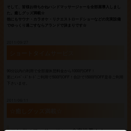
そして、皆様お待ちかねハンドマッサージャーを全部屋導入しまし
た。癒しグッズ満載☆
他にもサウナ・カラオケ・リクエストロードショーなどの充実設備
でゆっくり過ごすならアランドで決まりです☆
2011/09/27
ショートタイムサービス
90分以内の利用で全部屋休憩料金から1000円OFF！
更にﾒﾝﾊﾞｰｽﾞｶｰﾄﾞご利用で500円OFF！合計で1500円OFF是非ご利用
下さいませ。
2011/06/11
☆癒しグッズ満載☆
ハンディマッサージャー全室設置！！