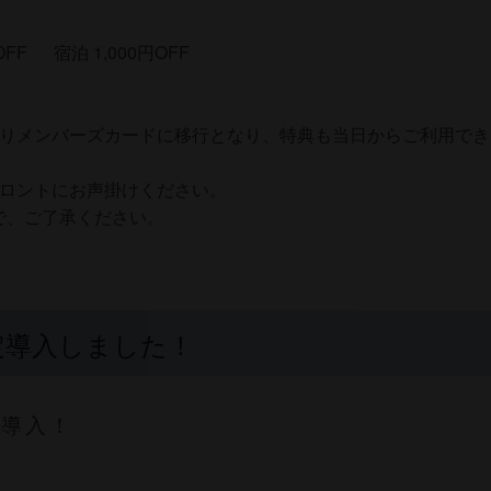
F 宿泊 1,000円OFF
よりメンバーズカードに移行となり、特典も当日からご利用でき
フロントにお声掛けください。
で、ご了承ください。
定導入しました！
限定導入！