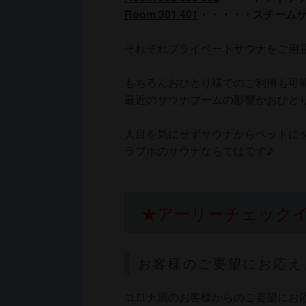
Room 301 401
・・・・・スチーム
それぞれプライベートサウナをご用
もちろんおひとり様でのご利用も可
最近のサウナブームの影響かおひと
人目を気にせずサウナからベットに
ラブホのサウナならではです♪
★アーリーチェック
お客様のご要望にお応え
コロナ渦のお客様からのご要望にお