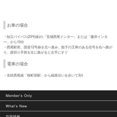
お車の場合
・知立バイパス(23号線)の「安城西尾インター」または「藤井インタ
ー」から10分
・西尾駅前、国道12号線を北へ進み、餃子の王将のある信号を右へ曲が
り、踏切り手前を左に曲がると左手にすぐ
電車の場合
・名鉄西尾線「桜町前駅」から線路沿いを歩いて3分
Member's Only
What's New
空室情報