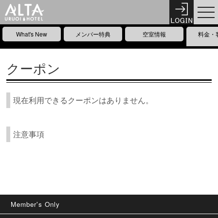
What's New
メンバー特典
空室情報
料金・
クーポン
現在利用できるクーポンはありません。
注意事項
Member's Only