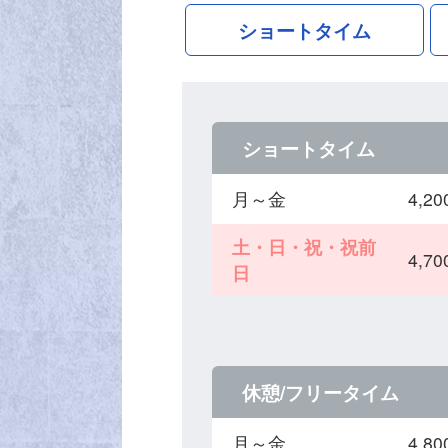
ショートタイム
ショートタイム
月～金
4,
土・日・祝・祝前
4,
日
休憩/フリータイム
月～金
4,