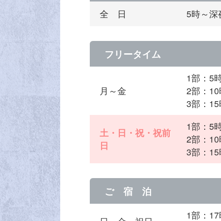
全 日
5時～深
フリータイム
1部：5
月～金
2部：10
3部：15
1部：5
土・日・祝・祝前
2部：10
日
3部：15
ご 宿 泊
1部：1