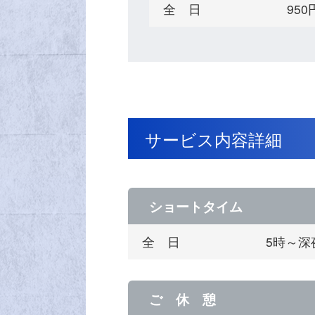
全 日
95
サービス内容詳細
ショートタイム
全 日
5時～深
ご 休 憩