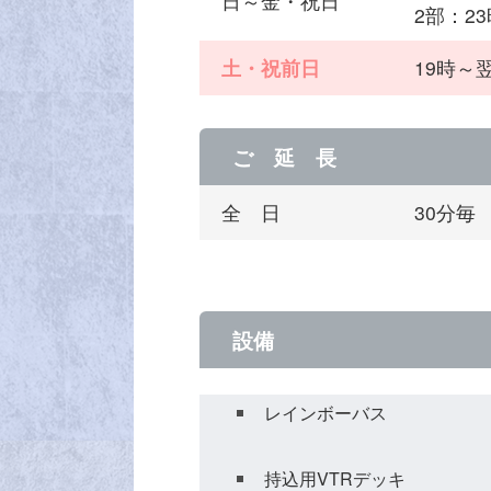
日～金・祝日
2部：2
土・祝前日
19時～翌
ご 延 長
全 日
30分毎
設備
レインボーバス
持込用VTRデッキ