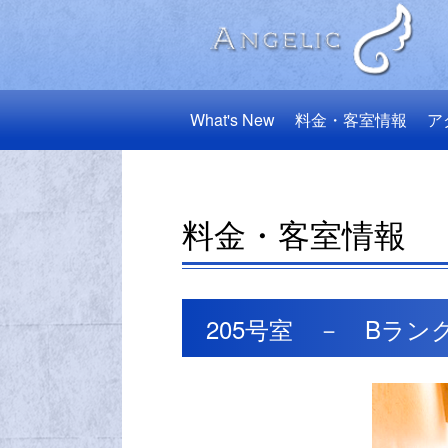
What's New
料金・客室情報
ア
料金・客室情報
205号室 － Bラン