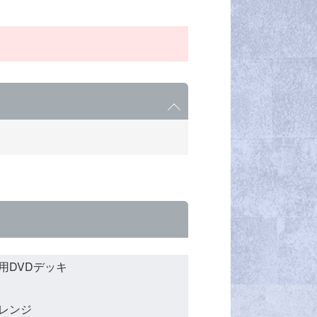
用DVDデッキ
レンジ