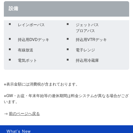
設備
レインボーバス
ジェットバス
ブロアバス
持込用DVDデッキ
持込用VTRデッキ
有線放送
電子レンジ
電気ポット
持込用冷蔵庫
※表示金額には消費税が含まれております。
※GW・お盆・年末年始等の連休期間は料金システムが異なる場合がござ
います。
→
前のページへ戻る
What's New