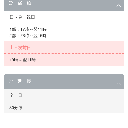
ご 宿 泊
日～金・祝日
1部：17時～翌11時
2部：23時～翌15時
土・祝前日
19時～翌11時
ご 延 長
全 日
30分毎