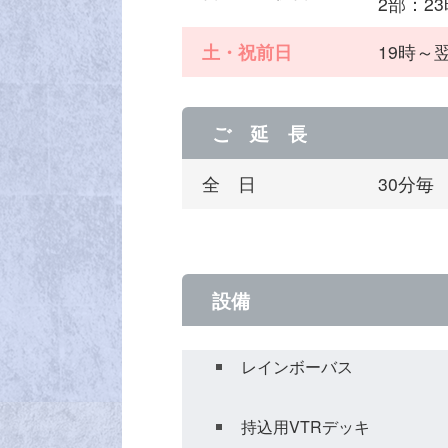
2部：2
土・祝前日
19時～翌
ご 延 長
全 日
30分毎
設備
レインボーバス
持込用VTRデッキ