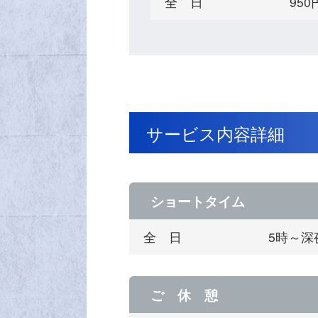
全 日
95
サービス内容詳細
ショートタイム
全 日
5時～深
ご 休 憩