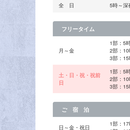
全 日
5時～深
フリータイム
1部：5
月～金
2部：10
3部：15
1部：5
土・日・祝・祝前
2部：10
日
3部：15
ご 宿 泊
1部：1
日～金・祝日