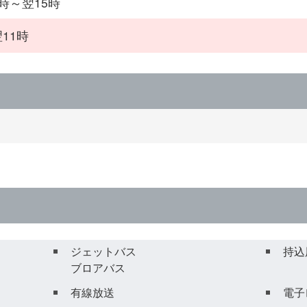
3時～翌15時
11時
ジェットバス
持込
ブロアバス
有線放送
電子