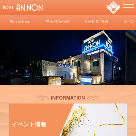
What's New
料金･客室情報
サービス･設備
イベン
情報/オーダー
メニュー
INFORMATION
イベント情報