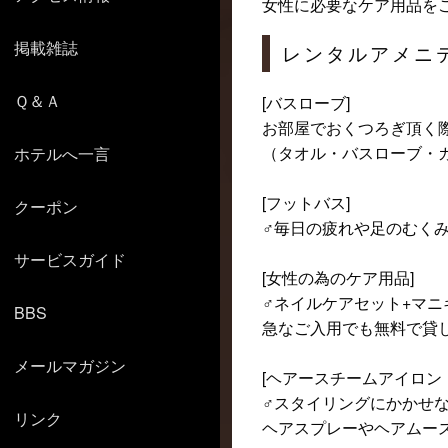
女性に必要なケア用品を
掲載雑誌
レンタルアメニ
Ｑ＆Ａ
[バスローブ]
お部屋でおくつろぎ頂く
（タオル・バスローブ・
ホテルへ一言
[フットバス]
クーポン
♂毎日の疲れや足のむく
サービスガイド
[女性の為のケア用品]
♂ネイルケアセット+マ
BBS
急なご入用でも無料で貸
メールマガジン
[ヘアースチームアイロン
♂スタイリングにかかせ
リンク
ヘアスプレーやヘアムー