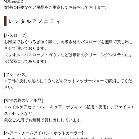
化粧品など、
女性に必要なケア用品をご用意してお待ちしております。
レンタルアメニティ
[バスローブ]
お部屋でおくつろぎ頂く際に、高級素材のバスローブを無料で貸し出し
させて頂いております。
（タオル・バスローブ・ガウンなどは最新のクリーニングシステムによ
り清潔にしてあります）
[フットバス]
♂毎日の疲れや足のむくみなどをフットマッサージャーで解消してくだ
さい。
[女性の為のケア用品]
♂ネイルケアセット+マニキュア、ナプキン（昼用・夜用）、フェイスエ
ステセットなど、
急なご入用でも無料で貸し出ししています。
[ヘアースチームアイロン・ホットカーラー]