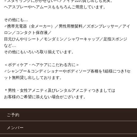
♂スタイリングにかかせないヘアアイテムの貸し出しも充実。
ヘアスプレーやヘアムースももちろんご用意しています。
その他にも…
♂携帯充電器（全メーカー）／男性用整髪料／ズボンプレッサー／アイ
ロン／コンタクト保存液／
目元ひんやりシート／モンダミン／シャワーキャップ／足指スポンジ
など…
その他にもいろいろ取り揃えています。
＜ボディケア・ヘアケアにこだわる方に＞
♂シャンプー＆コンディショナーやボディソープ各種を1組様につき1セ
ット無料貸し出ししております。
＊男性・女性アメニティ及びレンタルアメニティつきましては
お客様のご希望に添えない場合がございます。
ご予約
メンバー