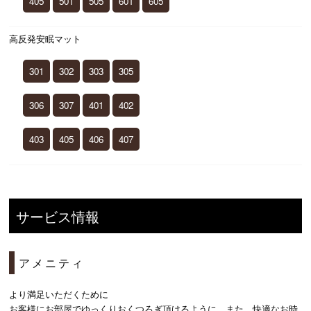
405
501
505
601
605
高反発安眠マット
301
302
303
305
306
307
401
402
403
405
406
407
サービス情報
アメニティ
より満足いただくために
お客様にお部屋でゆっくりおくつろぎ頂けるように、また、快適なお時