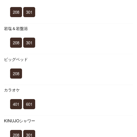
208
301
岩塩＆岩盤浴
208
301
ビッグベッド
208
カラオケ
401
601
KINUJOシャワー
208
301