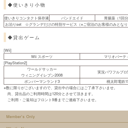
◆使いきり小物
使いきりコンタクト保存液
バンドエイド
胃腸薬（1回
お泊りset ☆グランデだけの特別サービス（※ご宿泊のお客様のみとな
◆貸出ゲーム
[Wii]
Wii スポーツ
マリオパーテ
[PlayStation2]
ワールドサッカー
実況パワフルプロ
ウィニングイレブン2008
ボンバーマンランド3
桃太郎電鉄1
※数に限りがございますので、貸出中の場合にはご了承下さいませ。
尚、貸出品のご利用時間は120分とさせて頂きます。
ご利用・ご返却はフロント9番までご連絡下さいませ。
Member's Only