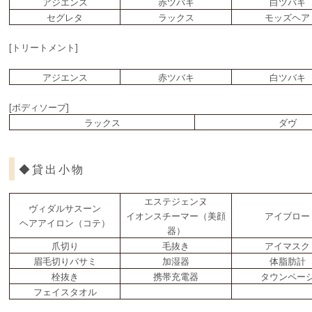
アジエンス
赤ツバキ
白ツバキ
セグレタ
ラックス
モッズヘア
[トリートメント]
アジエンス
赤ツバキ
白ツバキ
[ボディソープ]
ラックス
ダヴ
◆貸出小物
エステジェンヌ
ヴィダルサスーン
イオンスチーマー（美顔
アイブロー
ヘアアイロン（コテ）
器）
爪切り
毛抜き
アイマスク
眉毛切りバサミ
加湿器
体脂肪計
栓抜き
携帯充電器
タウンペー
フェイスタオル