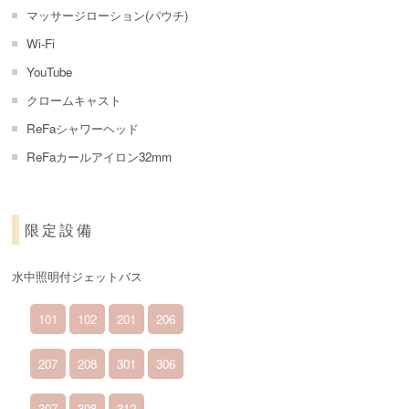
マッサージローション(パウチ)
Wi-Fi
YouTube
クロームキャスト
ReFaシャワーヘッド
ReFaカールアイロン32mm
限定設備
水中照明付ジェットバス
101
102
201
206
207
208
301
306
307
308
312