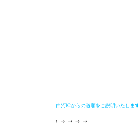
白河ICからの道順をご説明いたしま
→
→
→
→
→
→
→
→
→