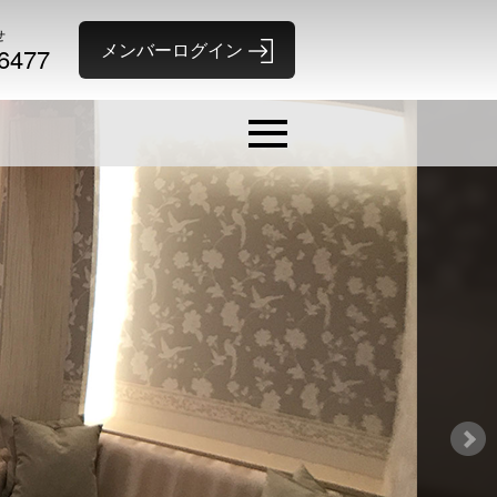
せ
-6477