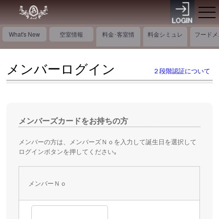
What's New
空室情報
料金･客室情
料金シミュレ
フードメ
報
ーション
ー
メンバーログイン
２段階認証について
メンバーズカードをお持ちの方
メンバーの方は、メンバーズＮｏを入力して誕生日を選択して
ログインボタンを押してください｡
メンバーＮｏ