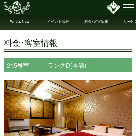
What's New
イベント情報
料金･客室情報
サービ
情
料金･客室情報
215号室 － ランクD(本館)