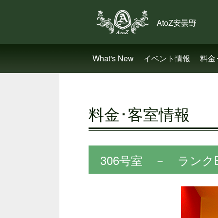
What's New
イベント情報
料金
料金･客室情報
306号室 － ランクB