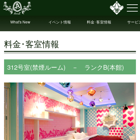
What's New
イベント情報
料金･客室情報
サービ
情
料金･客室情報
312号室(禁煙ルーム) － ランクB(本館)