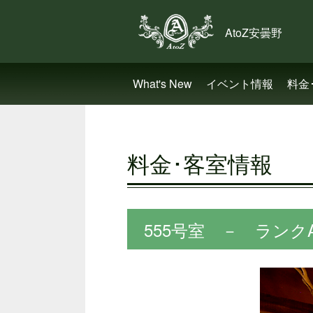
What's New
イベント情報
料金
料金･客室情報
555号室 － ランクA