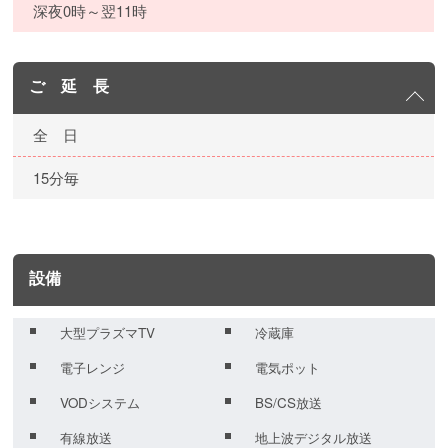
深夜0時～翌11時
ご 延 長
全 日
15分毎
設備
大型プラズマTV
冷蔵庫
電子レンジ
電気ポット
VODシステム
BS/CS放送
有線放送
地上波デジタル放送