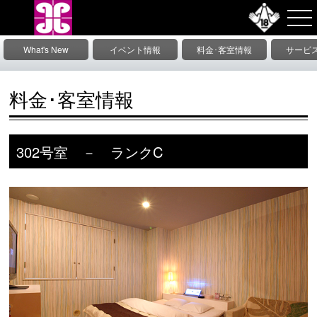
What's New
イベント情報
料金･客室情報
サービ
情
料金･客室情報
302号室 － ランクC